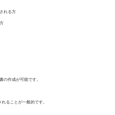
される方
方
書の作成が可能です。
されることが一般的です。
、